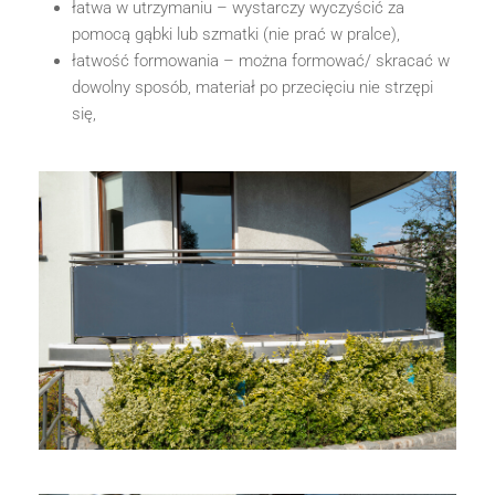
łatwa w utrzymaniu – wystarczy wyczyścić za
pomocą gąbki lub szmatki (nie prać w pralce),
łatwość formowania – można formować/ skracać w
dowolny sposób, materiał po przecięciu nie strzępi
się,