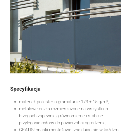
Specyfikacja
materiał: poliester o gramaturze 173 ± 15 g/m²,
metalowe oczka rozmieszczone na wszystkich
brzegach zapewniają równomierne i stabilne
przyleganie osłony do powierzchni ogrodzenia,
GRATIS! opaski montażowe- znajdując się w każdym