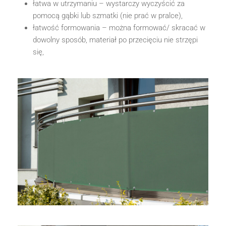
łatwa w utrzymaniu – wystarczy wyczyścić za
pomocą gąbki lub szmatki (nie prać w pralce),
łatwość formowania – można formować/ skracać w
dowolny sposób, materiał po przecięciu nie strzępi
się,