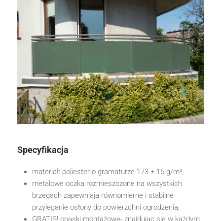
Specyfikacja
materiał: poliester o gramaturze 173 ± 15 g/m²,
metalowe oczka rozmieszczone na wszystkich
brzegach zapewniają równomierne i stabilne
przyleganie osłony do powierzchni ogrodzenia,
GRATIS! opaski montażowe- znajdując się w każdym