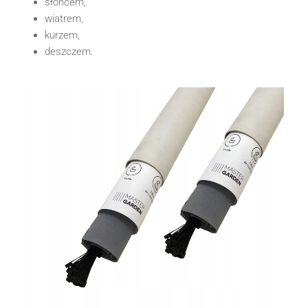
słońcem,
wiatrem,
kurzem,
deszczem.