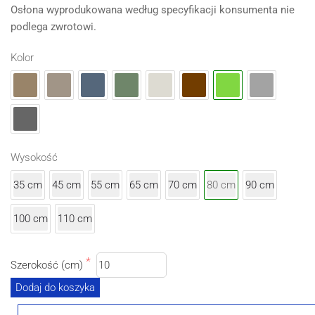
Osłona wyprodukowana według specyfikacji konsumenta nie
podlega zwrotowi.
Kolor
Wysokość
35 cm
45 cm
55 cm
65 cm
70 cm
80 cm
90 cm
100 cm
110 cm
Szerokość (cm)
Dodaj do koszyka