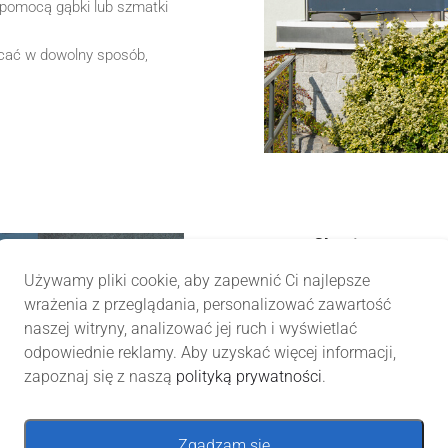
 pomocą gąbki lub szmatki
cać w dowolny sposób,
Specyfikacja
Używamy pliki cookie, aby zapewnić Ci najlepsze
materiał: poliester o g
wrażenia z przeglądania, personalizować zawartość
metalowe oczka rozmie
naszej witryny, analizować jej ruch i wyświetlać
równomierne i stabilne 
odpowiednie reklamy. Aby uzyskać więcej informacji,
GRATIS! opaski montaż
zapoznaj się z naszą
polityką prywatności
.
oczka montażowe co 30
tolerancja długości +/-
Zgadzam się