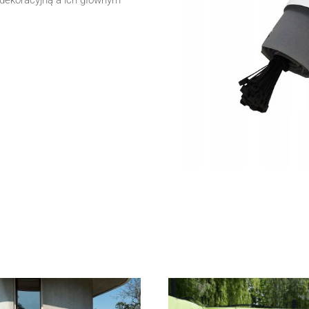
i dekoracyjną a ich głównym