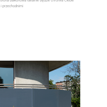
łona balkonowa idealnie będzie chroniła Ciebie
 i przechodnimi