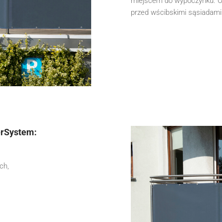
miejscem do wypoczynku. Os
przed wścibskimi sąsiadami
erSystem:
ch,