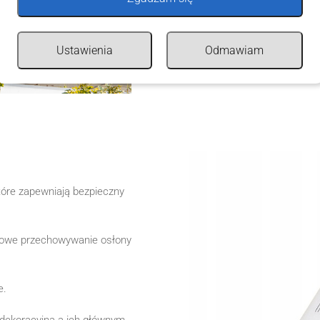
Zalecamy montaż osłony do b
oczka, opasek zaciskowych 
Ustawienia
Odmawiam
Kolory mogą nieco odbiegać
tóre zapewniają bezpieczny
mowe przechowywanie osłony
e.