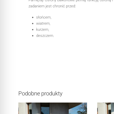
Pamiętaj! Osłony balkonowe pełnią funkcję osłoną 
zadaniem jest chronić przed:
słońcem,
wiatrem,
kurzem,
deszczem.
Podobne produkty