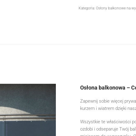
Kategoria:
Osłony balkonowe na wy
Osłona balkonowa – 
Zapewnij sobie więcej pryw
kurzem i wiatrem dzięki nas
Wszystkie te właściwości p
ozdobi i odseparuje Twój bal