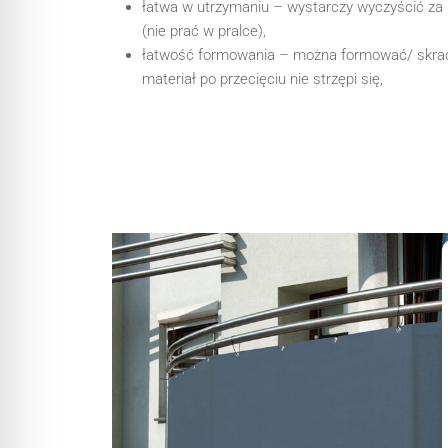
łatwa w utrzymaniu – wystarczy wyczyścić za
(nie prać w pralce),
łatwość formowania – można formować/ skra
materiał po przecięciu nie strzępi się,