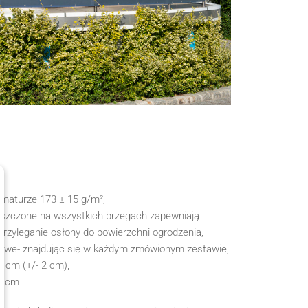
ramaturze 173 ± 15 g/m²,
szczone na wszystkich brzegach zapewniają
przyleganie osłony do powierzchni ogrodzenia,
owe- znajdując się w każdym zmówionym zestawie,
 cm (+/- 2 cm),
 1 cm