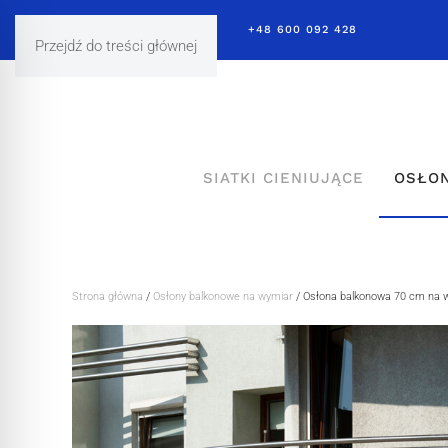
ANIA@TUBESYSTEM.EU
+48 600 092 428
Przejdź do treści głównej
SIATKI CIENIUJĄCE
OSŁON
Strona główna
/
Osłony balkonowe na wymiar
/ Osłona balkonowa 70 cm na 