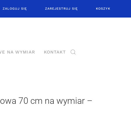
ZALOGUJ SIĘ
ZAREJESTRUJ SIĘ
KOSZYK
WE NA WYMIAR
KONTAKT
nowa 70 cm na wymiar –