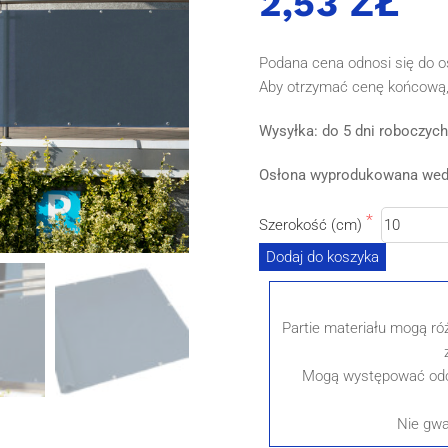
2,53 ZŁ
Podana cena odnosi się do o
Aby otrzymać cenę końcową,
Wysyłka: do 5 dni roboczych
Osłona wyprodukowana wedłu
Szerokość (cm)
Dodaj do koszyka
Partie materiału mogą róż
Mogą występować odch
Nie gwa