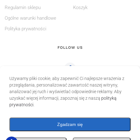
Regulamin sklepu
Koszyk
Ogólne warunki handlowe
Polityka prywatności
FOLLOW US
Używamy pliki cookie, aby zapewnić Ci najlepsze wrażenia z
przeglądania, personalizować zawartość naszej witryny,
analizować jej ruch i wyświetlać odpowiednie reklamy. Aby
uzyskać więcej informacji, zapoznaj się z naszą
polityką
prywatności
.
Zgadzam się
TUBESYSTEM Łukasz Litwin Przybysławice 96, 63-440 Raszków tel.: +48 600
092 428 NIP: 622 24 75 132