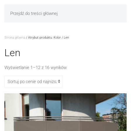
Przejdź do treści głównej
Strona główna
/ Atrybut produktu: Kolor / Len
Len
Posortowane
Wyświetlanie 1–12 z 16 wyników
według
ceny:
od
niskiej
do
wysokiej